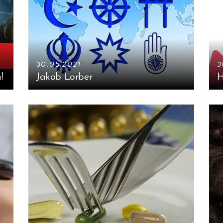
30.05.2021
3
!
Jakob Lorber
H