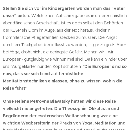
Stellen Sie sich vor im Kindergarten würden man das "Vater
unser" beten.
Welch einen Aufschrei gäbe es in unserer christlich
abendländischen Gesellschaft. Ist es doch selbst den Behörden
der KESP ein Dorn im Auge, aus der Not heraus, Kinder in
frömmlerische Pflegefamilien stecken zu müssen. Die Angst
durch ein Tischgebet beeinflusst zu werden, ist gar zu groß. Aber
bei Yoga, droht nicht die geringste Gefahr. Meinen wir - wir
Europäer - gutgläubig wie wir nun mal sind. Da kann ein Inder über
uns "Aufgeklärte" nur den Kopf schütteln.
"Die
Europäer sind so
naiv, dass sie
sich blind auf fernöstliche
Meditationstechniken einlassen, ohne zu wissen, wohin die
Reise führt
".
Ohne Helena Petrovna Blavatsky hätten wir diese Reise
vielleicht nie angetreten. Die Theosophin, Okkultistin und
Begründerin der esoterischen Weltanschauung war eine
wichtige Wegbereiterin der Praxis von Yoga, Meditation und