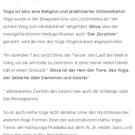
Yoga ist also eine Religion und praktizierter Götzendienst:
Yoga wurde in der Bhagavad Gita von Lord Krishna als "der
sichere Weg zum Hinduhimmel" eingeführt.
Shiva
, eine der
meistgefürchteten Hindugottheiten, auch "
Der Zerstöre
r"
genannt, wird als Herr des Yoga (Yogeswaran) angesprochen:
"Im rasenden Tanz setzt Shiva, der Tänzer, den Lauf der Welt in
Gang, um sie am Ende zu zerstören. In einer seiner vielen Hände
hält er einen Dreizack*.
Shiva ist der Herr der Tiere, des Yoga,
der Gebieter über Dämonen und Geister
"
* altbekanntes Zeichen des Satans (wie auch die Schlange oder
das Pentagramm)
So ist auch Hatha Yoga nicht denkbar ohne den Mystizismus der
anderen Yoga-Formen. Einer der autoritativsten Hatha-Yoga-
Texte, der Hathayoga-Pradipika aus dem 15. Jh. erklärt, dass Lord