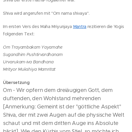
Shiva der erste Hatha-Yogalehrer war.
Shiva wird angerufen mit "Om nama shivaya".
Im ersten Vers des Maha Mriyunjaya
Mantra
rezitieren die Yogis
folgenden Text:
Om Trayambakam Yayamahe
Sugandhim Pushtirvardhanam
Urvarukam-iva Bandhana
Mrityor Mukshiya Mamritat
Übersetzung
Om - Wir opfern dem dreiäugigen Gott, dem
duftenden, den Wohlstand mehrenden
[Anmerkung: Gemeint ist der "göttliche Aspekt"
Shiva, der mit zwei Augen auf die physische Welt
schaut und mit dem dritten Auge ins Absolute
blickt]. Wie den Kürbis vom Stiel, so möchte ich