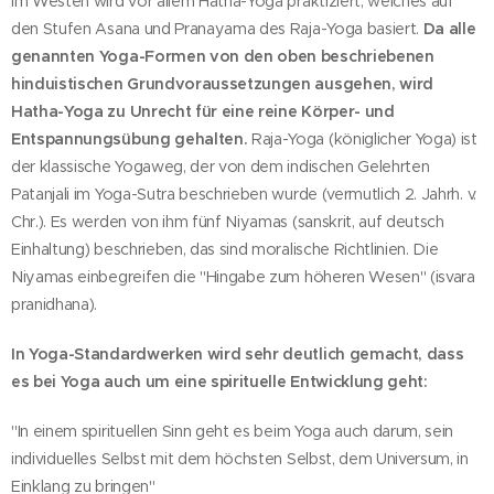
Im Westen wird vor allem Hatha-Yoga praktiziert, welches auf
den Stufen Asana und Pranayama des Raja-Yoga basiert.
Da alle
genannten Yoga-Formen von den oben beschriebenen
hinduistischen Grundvoraussetzungen ausgehen, wird
Hatha-Yoga zu Unrecht für eine reine Körper- und
Entspannungsübung gehalten.
Raja-Yoga (königlicher Yoga) ist
der klassische Yogaweg, der von dem indischen Gelehrten
Patanjali im Yoga-Sutra beschrieben wurde (vermutlich 2. Jahrh. v.
Chr.). Es werden von ihm fünf Niyamas (sanskrit, auf deutsch
Einhaltung) beschrieben, das sind moralische Richtlinien. Die
Niyamas einbegreifen die "Hingabe zum höheren Wesen" (isvara
pranidhana ).
In Yoga-Standardwerken wird sehr deutlich gemacht, dass
es bei Yoga auch um eine spirituelle Entwicklung geht:
"In einem spirituellen Sinn geht es beim Yoga auch darum, sein
individuelles Selbst mit dem höchsten Selbst, dem Universum, in
Einklang zu bringen"