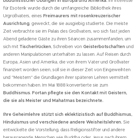
buddhistischer Übungen in Europa und Amerika.
Ihr Interesse
für Esoterik wurde durch die umfangreiche Bibliothek ihres
Urgroßvaters, eines
Freimaurers mit rosenkreuzerischer
Ausrichtung
, geweckt, die sie ausgiebig studierte. Die meiste
Zeit verbrachte sie im Palais des Großvaters, wo sich fast jeden
Abend geladene Gäste zu ihren Séancen zusammenfanden, um
sich mit
Tischerlrücken
, Schreiben von
Geisterbotschaften
und
anderen Manipulationen unterhalten zu lassen. Auf Reisen durch
Europa, Asien und Amerika, die von ihrem Vater und Großvater
finanziert worden seien, soll sie in dieser Zeit von Eingeweihten
und "Meistern" die Grundlagen ihrer späteren Lehren vermittelt
bekommen haben. Im Mai 1888 konvertierte sie zum
Buddhismus
.
Fortan pflegte sie den Kontakt mit Geistern,
die sie als Meister und Mahatmas bezeichnete.
Ihre Geheimlehre stützt sich eklektizistisch auf Buddhismus,
Hinduismus und verschiedene andere Weisheitslehren.
Sie
entwickelte die Vorstellung, dass Religionsstifter und andere
herausragende Menschen wie Buddha oder Jesus nach ihrem