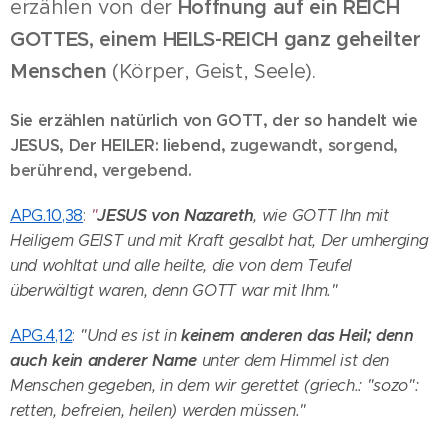
erzählen von der
Hoffnung auf ein REICH
GOTTES,
einem HEILS-REICH ganz geheilter
Menschen
(Körper, Geist, Seele).
Sie erzählen natürlich von GOTT, der so handelt wie
JESUS, Der HEILER: liebend,
zugewandt, sorgend,
berührend, vergebend.
JESUS von Nazareth
APG.10,38
:
"
, wie GOTT Ihn mit
Heiligem GEIST und mit
Kraft
gesalbt
hat, Der umherging
und wohltat und alle heilte, die von dem Teufel
überwältigt
waren,
denn GOTT
war mit Ihm."
keinem anderen das Heil; denn
APG.4,12
:
"Und es ist in
auch kein anderer Name
unter
dem Himmel ist den
Menschen gegeben, in dem wir gerettet (griech.: "sozo":
retten,
befreien, heilen) werden müssen."