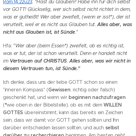
Röm.14.22u23
:
"Hast du Glauben? Habe ihn für dich selbst
vor GOTT! Glückselig, wer sich selbst nicht richtet in dem,
was er gutheißt! Wer aber zweifelt, (wenn er isst
*
), der ist
Alles aber, was
verurteilt, weil er es nicht aus Glauben tut.
nicht aus Glauben ist, ist Sünde
."
Hfa:
"Wer aber (beim Essen
*
) zweifelt, ob es richtig ist,
was er tut, der ist schon verurteilt. Denn er handelt nicht
Vertrauen auf CHRISTUS
Alles aber, was wir nicht in
im
.
diesem Vertrauen tun, ist Sünde."
Ich denke, dass uns der liebe GOTT schon so einen
Gewissen
"inneren Kompass" (
: richtig oder falsch)
beginnen nachzufragen
geschenkt hat, und wenn wir
WILLEN
(
*
wie oben in der Bibelstelle), ob es mit dem
GOTTES
übereinstimmt, kann das bereits ein Zeichen
sein, dass wir damit vor GOTT gehen sollten und Ihn
selbst
darüber entscheiden lassen sollten, und auch
darüber zu recherchieren
beginnen. Am besten geht