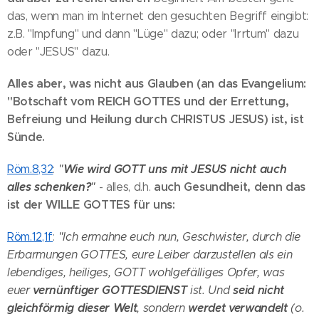
das, wenn man im Internet den gesuchten Begriff eingibt:
z.B. "Impfung" und dann "Lüge" dazu; oder "Irrtum" dazu
oder "JESUS" dazu.
Alles aber, was nicht aus Glauben (an das Evangelium:
"Botschaft vom REICH GOTTES und der Errettung,
Befreiung und Heilung durch CHRISTUS JESUS) ist, ist
Sünde.
Wie wird GOTT uns mit JESUS nicht auch
Röm.8,32
:
"
alles schenken?
auch Gesundheit, denn das
"
- alles, d.h.
ist der WILLE GOTTES für uns:
Röm.12,1f
:
"
Ich ermahne euch nun, Geschwister, durch die
Erbarmungen GOTTES, eure Leiber darzustellen als ein
lebendiges, heiliges, GOTT wohlgefälliges Opfer, was
vernünftiger GOTTESDIENST
seid nicht
euer
ist. Und
gleichförmig dieser Welt
werdet verwandelt
, sondern
(o.