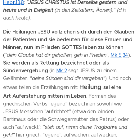
JESUS CHRISTUS ist Derselbe gestern und
Hebr.13,8
:
"
heute und in Ewigkeit
(in den
Zeitaltern, Äonen)."
(d.h.
auch heute).
Die Heilungen JESU vollziehen sich durch den Glauben
der Patienten und sie
bedeuten für diese Frauen und
Männer, nun im Frieden GOTTES leben zu können
(
"dein
Glaube hat dir geholfen, geh in Frieden"
,
Mk 5,34
).
Sie werden als Rettung
bezeichnet oder als
Sündenvergebung
(in
Mk 2
sagt JESUS zu einem
Gelähmten:
"deine Sünden sind dir vergeben"
). Und noch
Heilung
sei eine
etwas teilen die Erzählungen mit:
Art Auferstehung mitten im Leben.
Formen des
griechischen Verbs "egeiro" bezeichnen sowohl wie
JESUS Menschen "aufrichtet" (etwa den blinden
Bartimäus oder die Schwiegermutter des Petrus) oder
auch "aufweckt":
"steh auf, nimm deine Tragbahre und
geh!"
hier griech. "egeiro": aufwachen, aufwecken.