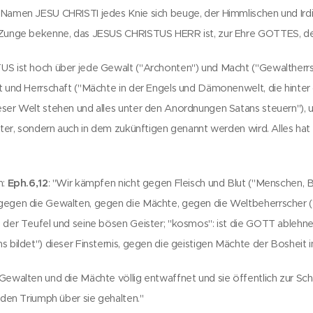
 Namen JESU CHRISTI jedes Knie sich beuge, der Himmlischen und Ird
e Zunge bekenne, das JESUS CHRISTUS HERR ist, zur Ehre GOTTES, d
US ist hoch über jede Gewalt ("Archonten") und Macht ("Gewaltherrsc
t und Herrschaft ("Mächte in der Engels und Dämonenwelt, die hinter
eser Welt stehen und alles unter den Anordnungen Satans steuern"),
alter, sondern auch in dem zukünftigen genannt werden wird. Alles h
h:
Eph.6,12
: "Wir kämpfen nicht gegen Fleisch und Blut ("Menschen,
gegen die Gewalten, gegen die Mächte, gegen die Weltbeherrscher 
: der Teufel und seine bösen Geister; "kosmos": ist die GOTT ablehn
s bildet") dieser Finsternis, gegen die geistigen Mächte der Bosheit 
Gewalten und die Mächte völlig entwaffnet und sie öffentlich zur Sch
 den Triumph über sie gehalten."