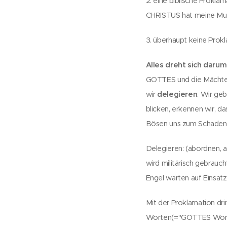
2. eine biblische Prokla
CHRISTUS hat meine Multi
3. überhaupt keine Prokl
Alles dreht sich darum
GOTTES und die Mächte Sa
wir
delegieren
. Wir geb
blicken, erkennen wir, d
Bösen uns zum Schaden
Delegieren: (abordnen, a
wird militärisch gebrauc
Engel warten auf Einsat
Mit der Proklamation dri
Worten(="GOTTES Worte")