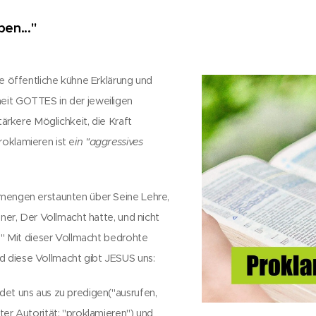
ben..."
ne öffentliche kühne Erklärung und
it GOTTES in der jeweiligen
stärkere Möglichkeit, die Kraft
oklamieren ist e
in "aggressives
mengen erstaunten über Seine Lehre,
iner, Der Vollmacht hatte, und nicht
n." Mit dieser Vollmacht bedrohte
 diese Vollmacht gibt JESUS uns:
et uns aus zu predigen("ausrufen,
ter Autorität: "proklamieren") und