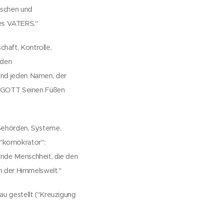
ischen und
es VATERS."
haft, Kontrolle,
 den
 und jeden Namen, der
at GOTT Seinen Füßen
 Behörden, Systeme,
("komokrator":
ende Menschheit, die den
in der Himmelswelt."
au gestellt ("Kreuzigung