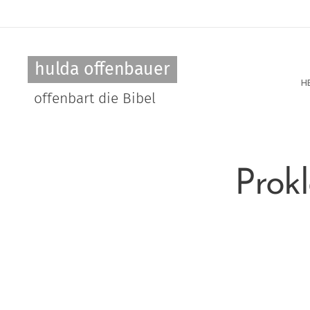
hulda offenbauer
H
offenbart die Bibel
Prok