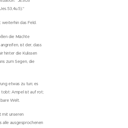
ituation: "JESUS
Jes.53,4u.5)."
 weiterhin das Feld.
oßen die Mächte
greifen, ist der, dass
r hinter die Kulissen
uns zum Segen, die
rung etwas zu tun; es
obt: Ampel ist auf rot;
tbare Welt.
t mit unseren
ss alle ausgesprochenen