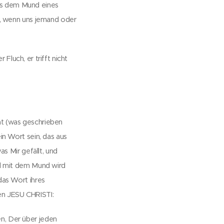
s dem Mund eines
., wenn uns jemand oder
Fluch, er trifft nicht
hat (was geschrieben
n Wort sein, das aus
s Mir gefällt, und
d mit dem Mund wird
as Wort ihres
men JESU CHRISTI:
, Der über jeden