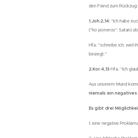
den Feind zum Rückzug:
1.Joh.2,14:
"Ich habe eu
("ho poneros": Satan) ü
Hfa.: "schreibe ich, wei
besiegt."
2.Kor.4,13
Hfa.: "Ich glau
Aus unserem Mund kommen
niemals ein negative
Es gibt
drei Möglichke
1. eine negative Proklama