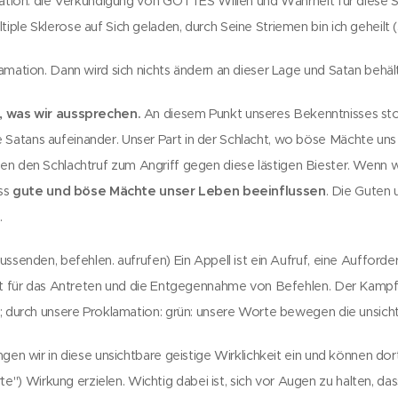
mation: die Verkündigung von GOTTES Willen und Wahrheit für diese S
ple Sklerose auf Sich geladen, durch Seine Striemen bin ich geheilt (
amation. Dann wird sich nichts ändern an dieser Lage und Satan behält
, was wir aussprechen.
An diesem Punkt unseres Bekenntnisses st
tans aufeinander. Unser Part in der Schlacht, wo böse Mächte uns an
en den Schlachtruf zum Angriff gegen diese lästigen Biester. Wenn wi
ass
gute und böse Mächte unser Leben beeinflussen
. Die Guten 
.
ussenden, befehlen. aufrufen) Ein Appell ist ein Aufruf, eine Aufforde
ht für das Antreten und die Entgegennahme von Befehlen. Der Kampf t
z; durch unsere Proklamation: grün: unsere Worte bewegen die unsich
ngen wir in diese unsichtbare geistige Wirklichkeit ein und können dor
 Wirkung erzielen. Wichtig dabei ist, sich vor Augen zu halten, da