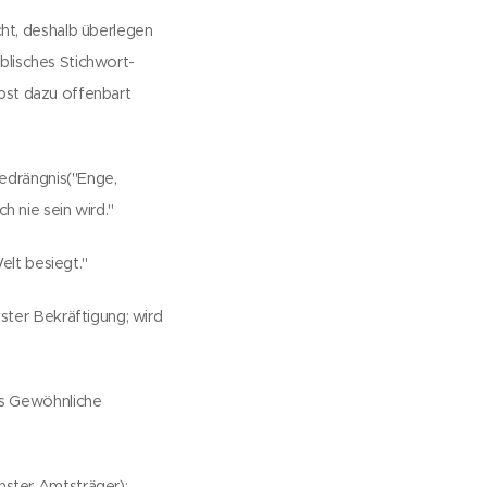
ht, deshalb überlegen
iblisches Stichwort-
lbst dazu offenbart
Bedrängnis("Enge,
 nie sein wird."
elt besiegt."
ster Bekräftigung; wird
as Gewöhnliche
ster Amtsträger);