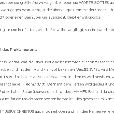
ben, aber die größte Auswirkung haben eben die WORTE GOTTES au
 Wort gegen Wort steht, ist der überzeugte Fromme der Sieger. D.h
ucht oder einen Bann über uns ausspricht, bleibt er wirkungslos:
ng hin und her flattert, wie die Schwalbe wegfliegt, so ein unverdienter 
il des Proklamierens:
 dass wir das, was die Bibel über eine bestimmte Situation zu sagen 
lauben und mit dem Mund kraftvoll bekennen (
Jes.55,11:
"So wird Mei
Es wird nicht leer zu Mir zurückkehren, sondern es wird bewirken, wa
esandt habe.") (
Röm.10,10
: "Denn mit dem Herzen wird geglaubt un
"Und sie haben Satan überwunden durch des LAMMES Blut und durch d
es auch für die unsichtbaren Welten hörbar ist. Dies geschieht im Na
TT JESUS CHRISTUS auch hoch erhoben und Ihm den Namen verliehen