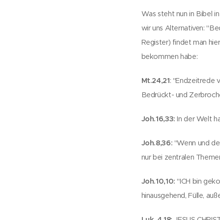
Was steht nun in Bibel 
wir uns Alternativen: "Be
Register) findet man hier
bekommen habe:
Mt.24,21
: "Endzeitrede 
Bedrückt- und Zerbrochen
Joh.16,33:
In der Welt ha
Joh.8,36:
"Wenn und der 
nur bei zentralen Themen
Joh.10,10:
"ICH bin geko
hinausgehend, Fülle, auße
Luk. 4,18:
JESUS CHRISTU