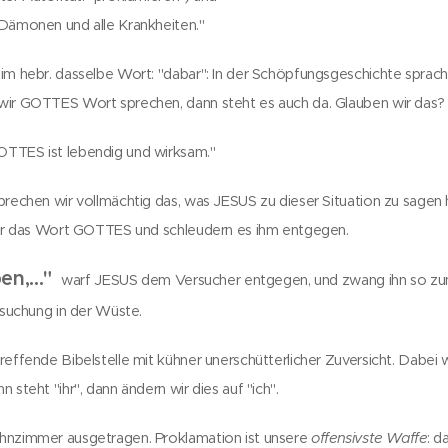
 Dämonen und alle Krankheiten."
 im hebr. dasselbe Wort: "dabar": In der Schöpfungsgeschichte spra
wir GOTTES Wort sprechen, dann steht es auch da. Glauben wir das?
OTTES ist lebendig und wirksam."
prechen wir vollmächtig das, was JESUS zu dieser Situation zu sagen
 wir das Wort GOTTES und schleudern es ihm entgegen.
n,..."
warf JESUS dem Versucher entgegen, und zwang ihn so zum
ersuchung in der Wüste.
effende Bibelstelle mit kühner unerschütterlicher Zuversicht. Dabei w
n steht "ihr", dann ändern wir dies auf "ich".
hnzimmer ausgetragen. Proklamation ist unsere
offensivste Waffe
: 