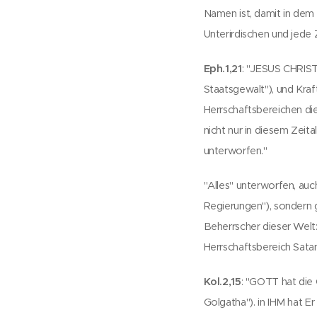
Namen ist, damit in dem
Unterirdischen und jed
Eph.1,21
: "JESUS CHRIST
Staatsgewalt"), und Kraf
Herrschaftsbereichen di
nicht nur in diesem Zeit
unterworfen."
"Alles" unterworfen, auc
Regierungen"), sondern 
Beherrscher dieser Welt
Herrschaftsbereich Satan
Kol.2,15
: "GOTT hat die 
Golgatha"). in IHM hat Er