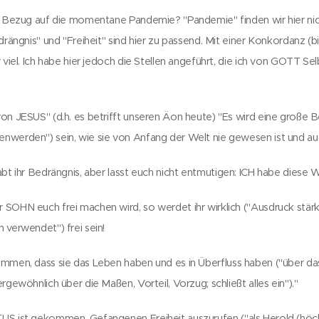
in Bezug auf die momentane Pandemie? "Pandemie" finden wir hier nic
drängnis" und "Freiheit" sind hier zu passend. Mit einer Konkordanz (b
 viel. Ich habe hier jedoch die Stellen angeführt, die ich von GOTT Se
von JESUS" (d.h. es betrifft unseren Äon heute) "Es wird eine große 
werden") sein, wie sie von Anfang der Welt nie gewesen ist und auch
bt ihr Bedrängnis, aber lasst euch nicht entmutigen: ICH habe diese W
SOHN euch frei machen wird, so werdet ihr wirklich ("Ausdruck stärk
 verwendet") frei sein!
mmen, dass sie das Leben haben und es in Überfluss haben ("über d
rgewöhnlich über die Maßen, Vorteil, Vorzug; schließt alles ein")."
S ist gekommen, Gefangenen Freiheit auszurufen ("als Herold (höch