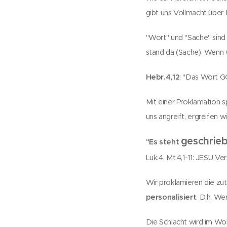
gibt uns Vollmacht über
"Wort" und "Sache" sind
stand da (Sache). Wenn 
Hebr.4,12
: "Das Wort G
Mit einer Proklamation s
uns angreift, ergreifen
geschriebe
"Es steht
Luk.4, Mt.4,1-11: JESU V
Wir proklamieren die zutr
personalisiert
. D.h. Wen
Die Schlacht wird im Wo