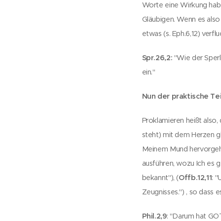
Worte eine Wirkung ha
Gläubigen. Wenn es also
etwas (s. Eph.6,12) verfl
Spr.26,2:
"Wie der Sperli
ein."
Nun der praktische Te
Proklamieren heißt also,
steht) mit dem Herzen g
Meinem Mund hervorgeht. 
ausführen, wozu Ich es g
bekannt"), (
Offb.12,11
: 
Zeugnisses.") , so dass 
Phil.2,9
: "Darum hat GO