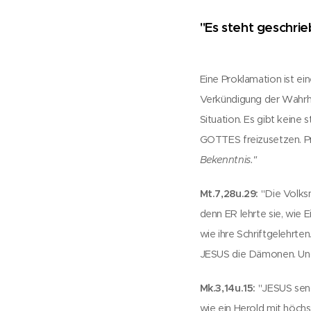
"Es steht geschrie
Eine Proklamation ist ei
Verkündigung der Wahrhe
Situation. Es gibt keine 
GOTTES freizusetzen. Pr
Bekenntnis."
Mt.7,28u.29:
"Die Volks
denn ER lehrte sie, wie E
wie ihre Schriftgelehrte
JESUS die Dämonen. Und
Mk.3,14u.15:
"JESUS send
wie ein Herold mit höchs