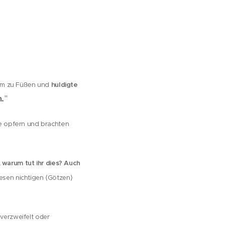
ihm zu Füßen und
huldigte
.
"
re opfern und
brachten
 warum tut ihr dies? Auch
esen nichtigen ⟨Götzen⟩
verzweifelt oder