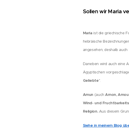
Sollen wir Maria v
Maria
ist die griechische 
hebräische Bezeichnungen m
angesehen, deshalb auch 
Daneben wird auch eine 
Ägyptischen vorgeschlagen
Geliebte
".
Amun
Amon, Amou
(auch
Wind- und Fruchtbarkeits
Religion.
Aus diesem Grun
Siehe in meinem Blog üb