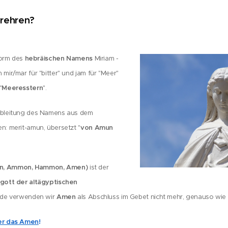
erehren?
hebräischen Namens
Form des
Miriam -
ir/mar für "bitter" und jam für "Meer"
Meeresstern
"
".
Ableitung des Namens aus dem
von Amun
: merit-amun, übersetzt "
n, Ammon, Hammon,
Amen)
ist der
gott der altägyptischen
Amen
de verwenden wir
als Abschluss im Gebet nicht mehr, genauso wie
er das Amen
!