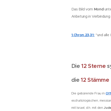
Das Bild vom
Mond
unte
Anbetung in Verbindung 
1.Chron.23,31:
"und alle
Die
12 Sterne
s
die
12 Stämme I
Off
Die gebärende Frau in
eschatologischen, messia
Jud
mit Israel, d.h. mit den