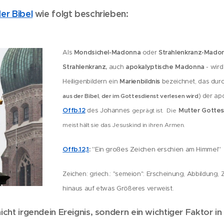
der Bibel
wie folgt beschrieben:
Als
Mondsichel-Madonna
oder
Strahlenkranz-Mado
Strahlenkranz,
auch
apokalyptische Madonna
- wird
Marienbildnis
Heiligenbildern ein
bezeichnet, das durc
) der ap
aus der Bibel, der im Gottesdienst verlesen wird
Offb.12
Mutter Gotte
des Johannes
geprägt ist.
Die
meist hält sie das
Jesuskind in
ihren
Armen.
Offb.12,1
:
"Ein großes Zeichen erschien am Himmel"
Zeichen: griech.: "semeion": Erscheinung, Abbildung, 
hinaus auf etwas Größeres verweist.
nicht irgendein Ereignis, sondern ein wichtiger Faktor i