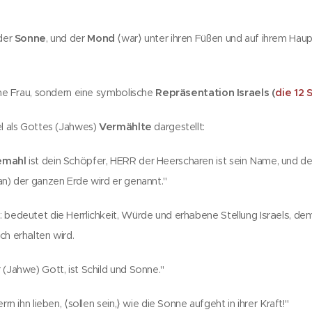
 der
Sonne
, und der
Mond
⟨war⟩ unter ihren Füßen und auf ihrem Haup
iche Frau, sondern eine symbolische
Repräsentation Israels (
die 12 
el als Gottes (Jahwes)
Vermählte
dargestellt:
emahl
ist dein Schöpfer, HERR der Heerscharen ist sein Name, und dein
an) der ganzen Erde wird er genannt."
: bedeutet die Herrlichkeit, Würde und erhabene Stellung Israels, de
ch erhalten wird.
 (Jahwe) Gott, ist Schild und Sonne."
rn ihn lieben, ⟨sollen sein,⟩ wie die Sonne aufgeht in ihrer Kraft!"