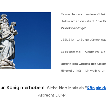
Es werden auch andere Ablei
Hebräischen diskutiert:
"die
E
Widerspenstige
"
J
ESUS lehrte Seine Jünger da
"Unser VATER 
Es beginnt mit:
Beginn des Gebets der
Kelte
Himmel".
"männlich-weiblichen
zur Königin erhoben!
Siehe hier:
Maria als
"
Königin 
Albrecht Dürer.