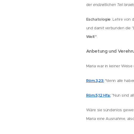
der
endzeitlichen Teil Israel
Eschatologie
: Lehre von
und damit verbunden die 
Welt"
.
Anbetung und Verehrun
Maria war in keiner Weise g
Röm.3,23:
"
denn alle haben
Röm.5,12 Hfa:
"Nun sind al
Wäre sie sündenlos gewese
Maria eine Ausnahme, also