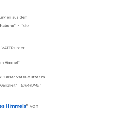
tungen aus dem
-
rhabene
"
"die
s VATER unser.
im Himmel".
n
"Unser Vater-Mutter im
:
 Ganzheit" =
BAPHOMET
des Himmels
"
von