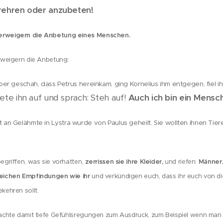
verehren oder anzubeten!
erweigern die Anbetung eines Menschen.
rweigern die Anbetung:
ber geschah, dass Petrus hereinkam, ging Kornelius ihm entgegen, fiel 
ete ihn auf und sprach: Steh auf!
Auch ich bin ein Mensch
 an Gelähmte in Lystra wurde von Paulus geheilt. Sie wollten ihnen Tie
zerrissen sie ihre Kleider,
M
änner,
egriffen, was sie vorhatten,
und riefen:
leichen Empfindungen wie ihr
und verkündigen euch, dass ihr euch von di
kehren sollt.
chte damit tiefe Gefühlsregungen zum Ausdruck, zum Beispiel wenn man 