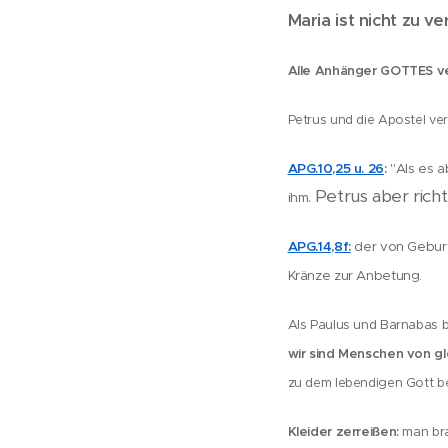
Maria ist nicht zu 
Alle Anhänger GOTTES v
Petrus und die Apostel ve
APG.10,25 u. 26
:
"Als es a
Petrus aber richt
.
ihm
APG.14,8f:
der von Geburt
Kränze zur Anbetung.
Als Paulus und Barnabas b
wir sind Menschen von g
zu dem lebendigen Gott be
Kleider zerreißen:
man bra