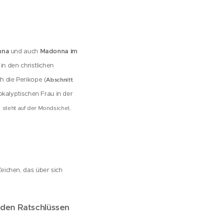
nna
und auch
Madonna im
 in den christlichen
h die Perikope (
Abschnitt
okalyptischen Frau in der
s
steht auf der Mondsichel,
Zeichen, das über sich
n den Ratschlüssen