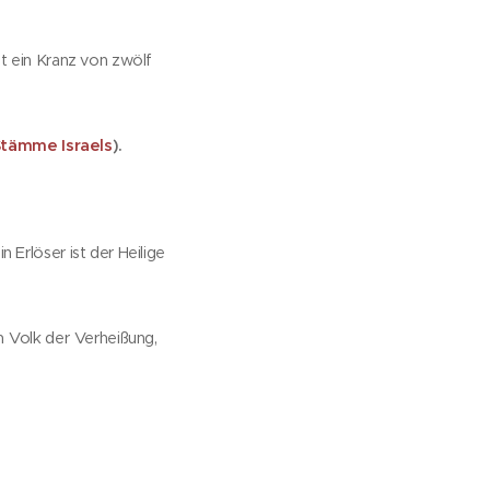
t ein Kranz von zwölf
Stämme Israels
).
 Erlöser ist der Heilige
,
m
Volk der
Verheißung